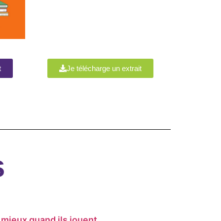
t
Je télécharge un extrait
s
mieux quand ils jouent