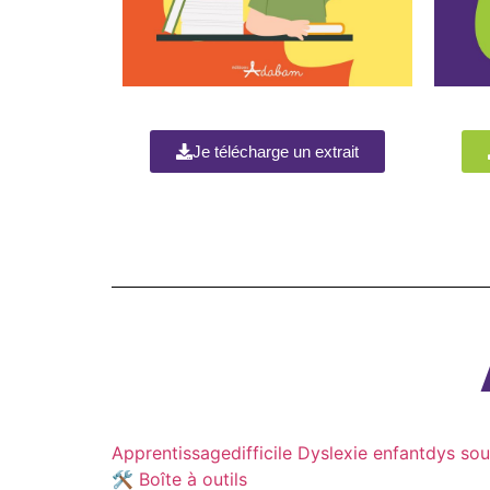
Je télécharge un extrait
Apprentissagedifficile
Dyslexie
enfantdys
sou
🛠️ Boîte à outils