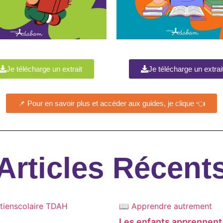
Je télécharge un extrait
Je télécharge un extrai
📌 Pour en savoir plus et accéder aux guides, je clique 👈
Articles Récent
tienscolaire
TDAH
📖 Apprendre autrement
Les enfants apprennent 