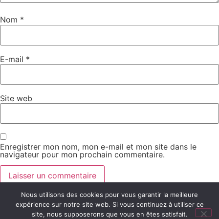
Nom
*
E-mail
*
Site web
Enregistrer mon nom, mon e-mail et mon site dans le
navigateur pour mon prochain commentaire.
Nous utilisons des cookies pour vous garantir la meilleure
expérience sur notre site web. Si vous continuez à utiliser ce
Lectures, conseils et ressources pour accompagner les
site, nous supposerons que vous en êtes satisfait.
petits et grands lecteurs